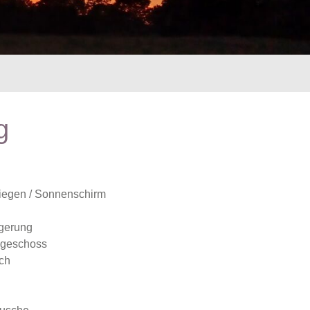
g
iegen / Sonnenschirm
agerung
dgeschoss
ach