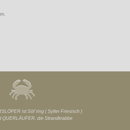
en.
LÖPER ist Söl´ring ( Sylter Friesisch )
t QUERLÄUFER, die Strandkrabbe