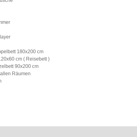
Dusche
immer
layer
ppelbett 180x200 cm
120x60 cm ( Reisebett )
zelbett 90x200 cm
n allen Räumen
n