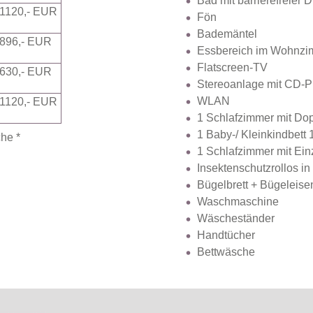
Bad mit barrierefreier 
1120,- EUR
Fön
Bademäntel
896,- EUR
Essbereich im Wohnz
Flatscreen-TV
630,- EUR
Stereoanlage mit CD-P
WLAN
1120,- EUR
1 Schlafzimmer mit Do
1 Baby-/ Kleinkindbett 
he *
1 Schlafzimmer mit Ein
Insektenschutzrollos i
Bügelbrett + Bügeleise
Waschmaschine
Wäscheständer
Handtücher
Bettwäsche