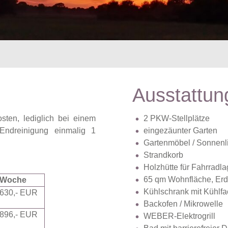
Ausstattun
sten, lediglich bei einem
2 PKW-Stellplätze
Endreinigung einmalig 1
eingezäunter Garten
Gartenmöbel / Sonnenl
Strandkorb
Holzhütte für Fahrradl
65 qm Wohnfläche, Er
Woche
Kühlschrank mit Kühlf
630,- EUR
Backofen / Mikrowelle
896,- EUR
WEBER-Elektrogrill