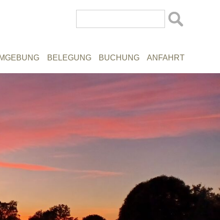
Navigatio
übersprin
MGEBUNG
BELEGUNG
BUCHUNG
ANFAHRT